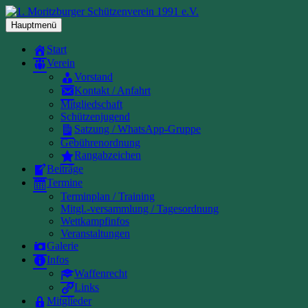
Zum
Inhalt
Hauptmenü
springen
Start
Verein
Vorstand
Kontakt / Anfahrt
Mitgliedschaft
Schützenjugend
Satzung / WhatsApp-Gruppe
Gebührenordnung
Rangabzeichen
Beiträge
Termine
Terminplan / Training
Mitgl.-versammlung / Tagesordnung
Wettkampfinfos
Veranstaltungen
Galerie
Infos
Waffenrecht
Links
Mitglieder