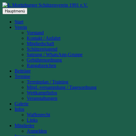
Zum
Inhalt
Hauptmenü
springen
Start
Verein
Vorstand
Kontakt / Anfahrt
Mitgliedschaft
Schützenjugend
Satzung / WhatsApp-Gruppe
Gebührenordnung
Rangabzeichen
Beiträge
Termine
Terminplan / Training
Mitgl.-versammlung / Tagesordnung
Wettkampfinfos
Veranstaltungen
Galerie
Infos
Waffenrecht
Links
Mitglieder
Anmelden