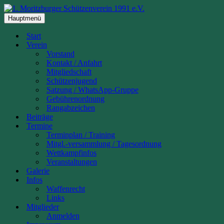
Zum
Inhalt
Hauptmenü
springen
Start
Verein
Vorstand
Kontakt / Anfahrt
Mitgliedschaft
Schützenjugend
Satzung / WhatsApp-Gruppe
Gebührenordnung
Rangabzeichen
Beiträge
Termine
Terminplan / Training
Mitgl.-versammlung / Tagesordnung
Wettkampfinfos
Veranstaltungen
Galerie
Infos
Waffenrecht
Links
Mitglieder
Anmelden