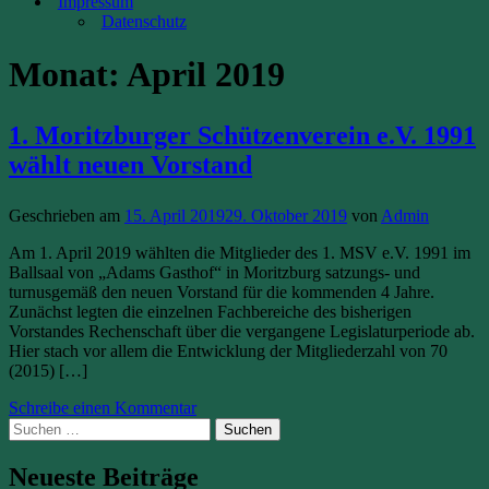
Impressum
Datenschutz
Monat:
April 2019
1. Moritzburger Schützenverein e.V. 1991
wählt neuen Vorstand
Geschrieben am
15. April 2019
29. Oktober 2019
von
Admin
Am 1. April 2019 wählten die Mitglieder des 1. MSV e.V. 1991 im
Ballsaal von „Adams Gasthof“ in Moritzburg satzungs- und
turnusgemäß den neuen Vorstand für die kommenden 4 Jahre.
Zunächst legten die einzelnen Fachbereiche des bisherigen
Vorstandes Rechenschaft über die vergangene Legislaturperiode ab.
Hier stach vor allem die Entwicklung der Mitgliederzahl von 70
(2015) […]
Schreibe einen Kommentar
Suchen
nach:
Neueste Beiträge