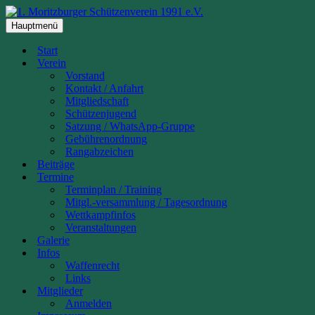
Zum
Inhalt
Hauptmenü
springen
Start
Verein
Vorstand
Kontakt / Anfahrt
Mitgliedschaft
Schützenjugend
Satzung / WhatsApp-Gruppe
Gebührenordnung
Rangabzeichen
Beiträge
Termine
Terminplan / Training
Mitgl.-versammlung / Tagesordnung
Wettkampfinfos
Veranstaltungen
Galerie
Infos
Waffenrecht
Links
Mitglieder
Anmelden